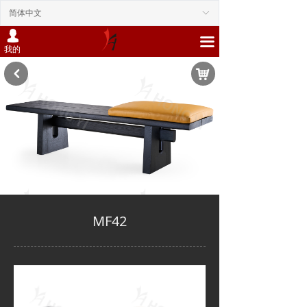
简体中文
ꀅ
넙
끀
我的
낙
낒
MF42