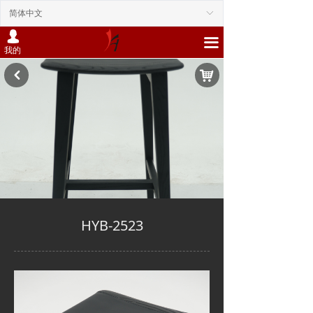
简体中文
ꀅ
넙
끀
我的
낙
낒
HYB-2523