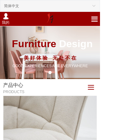
简体中文
ꀅ
넙
끀
我的
Furniture
Design
美 好 体 验 无 处 不 在
GOOD EXPERIENCES ARE EVERYWHERE
产品中心
끀
PRODUCTS