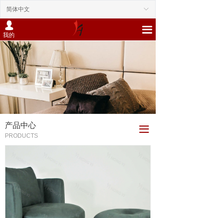
简体中文
ꀅ
넙
끀
我的
产品中心
끀
PRODUCTS